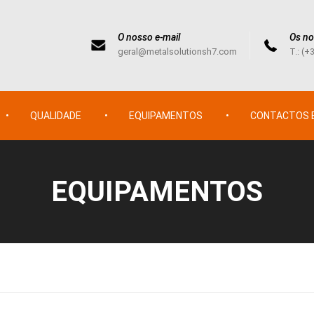
O nosso e-mail
Os no
geral@metalsolutionsh7.com
T.: (+
QUALIDADE
EQUIPAMENTOS
CONTACTOS E
EQUIPAMENTOS