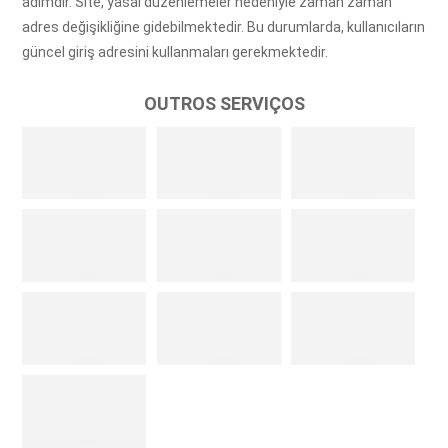
adımdır. Site, yasal düzenlemeler nedeniyle zaman zaman
adres değişikliğine gidebilmektedir. Bu durumlarda, kullanıcıların
güncel giriş adresini kullanmaları gerekmektedir.
OUTROS SERVIÇOS