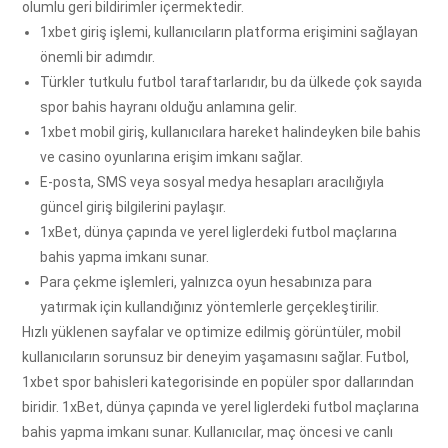
olumlu geri bildirimler içermektedir.
1xbet giriş işlemi, kullanıcıların platforma erişimini sağlayan
önemli bir adımdır.
Türkler tutkulu futbol taraftarlarıdır, bu da ülkede çok sayıda
spor bahis hayranı olduğu anlamına gelir.
1xbet mobil giriş, kullanıcılara hareket halindeyken bile bahis
ve casino oyunlarına erişim imkanı sağlar.
E-posta, SMS veya sosyal medya hesapları aracılığıyla
güncel giriş bilgilerini paylaşır.
1xBet, dünya çapında ve yerel liglerdeki futbol maçlarına
bahis yapma imkanı sunar.
Para çekme işlemleri, yalnızca oyun hesabınıza para
yatırmak için kullandığınız yöntemlerle gerçekleştirilir.
Hızlı yüklenen sayfalar ve optimize edilmiş görüntüler, mobil
kullanıcıların sorunsuz bir deneyim yaşamasını sağlar. Futbol,
1xbet spor bahisleri kategorisinde en popüler spor dallarından
biridir. 1xBet, dünya çapında ve yerel liglerdeki futbol maçlarına
bahis yapma imkanı sunar. Kullanıcılar, maç öncesi ve canlı