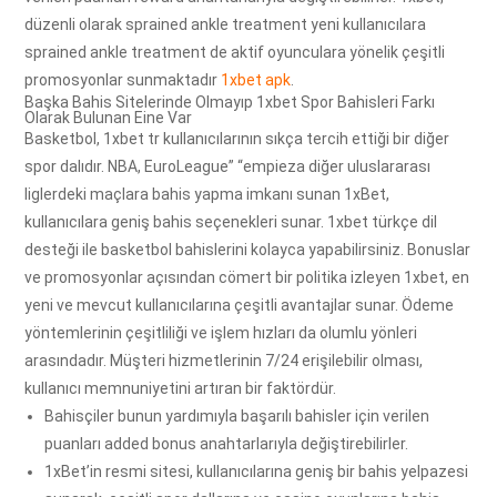
düzenli olarak sprained ankle treatment yeni kullanıcılara
sprained ankle treatment de aktif oyunculara yönelik çeşitli
promosyonlar sunmaktadır
1xbet apk
.
Başka Bahis Sitelerinde Olmayıp 1xbet Spor Bahisleri Farkı
Olarak Bulunan Eine Var
Basketbol, 1xbet tr kullanıcılarının sıkça tercih ettiği bir diğer
spor dalıdır. NBA, EuroLeague” “empieza diğer uluslararası
liglerdeki maçlara bahis yapma imkanı sunan 1xBet,
kullanıcılara geniş bahis seçenekleri sunar. 1xbet türkçe dil
desteği ile basketbol bahislerini kolayca yapabilirsiniz. Bonuslar
ve promosyonlar açısından cömert bir politika izleyen 1xbet, en
yeni ve mevcut kullanıcılarına çeşitli avantajlar sunar. Ödeme
yöntemlerinin çeşitliliği ve işlem hızları da olumlu yönleri
arasındadır. Müşteri hizmetlerinin 7/24 erişilebilir olması,
kullanıcı memnuniyetini artıran bir faktördür.
Bahisçiler bunun yardımıyla başarılı bahisler için verilen
puanları added bonus anahtarlarıyla değiştirebilirler.
1xBet’in resmi sitesi, kullanıcılarına geniş bir bahis yelpazesi