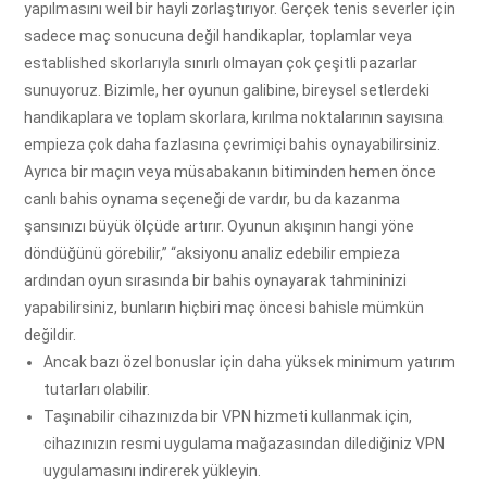
yapılmasını weil bir hayli zorlaştırıyor. Gerçek tenis severler için
sadece maç sonucuna değil handikaplar, toplamlar veya
established skorlarıyla sınırlı olmayan çok çeşitli pazarlar
sunuyoruz. Bizimle, her oyunun galibine, bireysel setlerdeki
handikaplara ve toplam skorlara, kırılma noktalarının sayısına
empieza çok daha fazlasına çevrimiçi bahis oynayabilirsiniz.
Ayrıca bir maçın veya müsabakanın bitiminden hemen önce
canlı bahis oynama seçeneği de vardır, bu da kazanma
şansınızı büyük ölçüde artırır. Oyunun akışının hangi yöne
döndüğünü görebilir,” “aksiyonu analiz edebilir empieza
ardından oyun sırasında bir bahis oynayarak tahmininizi
yapabilirsiniz, bunların hiçbiri maç öncesi bahisle mümkün
değildir.
Ancak bazı özel bonuslar için daha yüksek minimum yatırım
tutarları olabilir.
Taşınabilir cihazınızda bir VPN hizmeti kullanmak için,
cihazınızın resmi uygulama mağazasından dilediğiniz VPN
uygulamasını indirerek yükleyin.