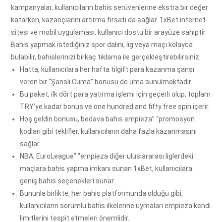
kampanyalar, kullanıcıların bahis serüvenlerine ekstra bir değer
katarken, kazançlarını artırma fırsatı da sağlar. 1xBet internet
sitesi ve mobil uygulaması, kullanıcı dostu bir arayüze sahiptir.
Bahis yapmak istediğiniz spor dalını, lig veya maçı kolayca
bulabilir, bahislerinizi birkaç tıklama ile gerçekleştirebilirsiniz.
Hatta, kullanıcılara her hafta tilgift para kazanma şansı
veren bir “Şanslı Cuma” bonusu de uma sunulmaktadır.
Bu paket, ilk dört para yatırma işlemi için geçerli olup, toplam
TRY’ye kadar bonus ve one hundred and fifty free spin içerir.
Hoş geldin bonusu, bedava bahis empieza” “promosyon
kodları gibi teklifler, kullanıcıların daha fazla kazanmasını
sağlar.
NBA, EuroLeague” “empieza diğer uluslararası liglerdeki
maçlara bahis yapma imkanı sunan 1xBet, kullanıcılara
geniş bahis seçenekleri sunar.
Bununla birlikte, her bahis platformunda olduğu gibi,
kullanıcıların sorumlu bahis ilkelerine uymaları empieza kendi
limitlerini tespit etmeleri önemlidir.