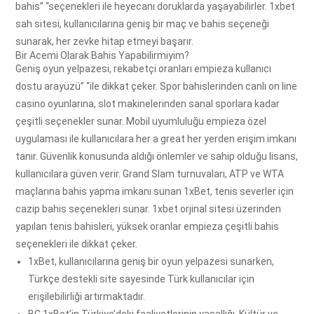
bahis” “seçenekleri ile heyecanı doruklarda yaşayabilirler. 1xbet
sah sitesi, kullanıcılarına geniş bir maç ve bahis seçeneği
sunarak, her zevke hitap etmeyi başarır.
Bir Acemi Olarak Bahis Yapabilirmiyim?
Geniş oyun yelpazesi, rekabetçi oranları empieza kullanıcı
dostu arayüzü” “ile dikkat çeker. Spor bahislerinden canlı on line
casino oyunlarına, slot makinelerinden sanal sporlara kadar
çeşitli seçenekler sunar. Mobil uyumluluğu empieza özel
uygulaması ile kullanıcılara her a great her yerden erişim imkanı
tanır. Güvenlik konusunda aldığı önlemler ve sahip olduğu lisans,
kullanıcılara güven verir. Grand Slam turnuvaları, ATP ve WTA
maçlarına bahis yapma imkanı sunan 1xBet, tenis severler için
cazip bahis seçenekleri sunar. 1xbet orjinal sitesi üzerinden
yapılan tenis bahisleri, yüksek oranlar empieza çeşitli bahis
seçenekleri ile dikkat çeker.
1xBet, kullanıcılarına geniş bir oyun yelpazesi sunarken,
Türkçe destekli site sayesinde Türk kullanıcılar için
erişilebilirliği artırmaktadır.
BC 1xBet’in Türkiye’deki faaliyetlerinin yasallığı, Kültür ve