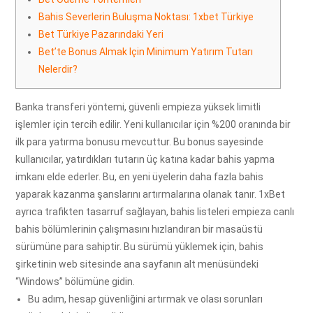
Bahis Severlerin Buluşma Noktası: 1xbet Türkiye
Bet Türkiye Pazarındaki Yeri
Bet’te Bonus Almak Için Minimum Yatırım Tutarı
Nelerdir?
Banka transferi yöntemi, güvenli empieza yüksek limitli
işlemler için tercih edilir. Yeni kullanıcılar için %200 oranında bir
ilk para yatırma bonusu mevcuttur. Bu bonus sayesinde
kullanıcılar, yatırdıkları tutarın üç katına kadar bahis yapma
imkanı elde ederler. Bu, en yeni üyelerin daha fazla bahis
yaparak kazanma şanslarını artırmalarına olanak tanır. 1xBet
ayrıca trafikten tasarruf sağlayan, bahis listeleri empieza canlı
bahis bölümlerinin çalışmasını hızlandıran bir masaüstü
sürümüne para sahiptir. Bu sürümü yüklemek için, bahis
şirketinin web sitesinde ana sayfanın alt menüsündeki
“Windows” bölümüne gidin.
Bu adım, hesap güvenliğini artırmak ve olası sorunları