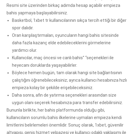
Resmi site üzerinden birkaç adımda hesap açabilir empieza
bahis yapmaya başlayabilirsiniz.
Basketbol, 1xbet tr kullanıcılarının sıkça tercih ettiği bir diğer
spor dalıdır.
Oran karşılaştırmaları, oyuncuların hangi bahis sitesinde
daha fazla kazanç elde edebileceklerini görmelerine
yardımcı olur.
Kullanıcılar, maç öncesi ve canlı bahis” “seçenekleri ile
heyecanı doruklarda yaşayabilirler.
Böylece hemen bugün, tam olarak hangi site bağlantısının
çalıştığını öğrenebileceksiniz; ayrıca kullanıcı hesabınıza hızlı
empieza kolay bir şekilde erişebileceksiniz.
Daha sonra, afin de yatırma seçenekleri arasından size
uygun olanı seçerek hesabınıza para transfer edebilirsiniz.
Bununla birlikte, her bahis platformunda olduğu gibi,
kullanıcıların sorumlu bahis ilkelerine uymaları empieza kendi
limitlerini belirlemeleri önemlidir. Sonuç olarak, 1xbet, güvenilir
altyapısı, geniş hizmet yelpazesi ve kullanıcı odaklı yaklaşımı ile