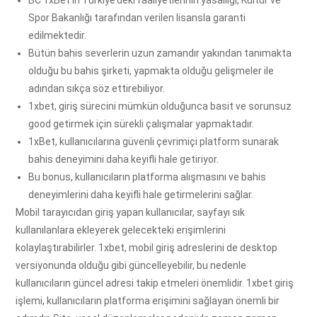
Spor Bakanlığı tarafından verilen lisansla garanti
edilmektedir.
Bütün bahis severlerin uzun zamandır yakından tanımakta
olduğu bu bahis şirketi, yapmakta olduğu gelişmeler ile
adından sıkça söz ettirebiliyor.
1xbet, giriş sürecini mümkün olduğunca basit ve sorunsuz
good getirmek için sürekli çalışmalar yapmaktadır.
1xBet, kullanıcılarına güvenli çevrimiçi platform sunarak
bahis deneyimini daha keyifli hale getiriyor.
Bu bonus, kullanıcıların platforma alışmasını ve bahis
deneyimlerini daha keyifli hale getirmelerini sağlar.
Mobil tarayıcıdan giriş yapan kullanıcılar, sayfayı sık
kullanılanlara ekleyerek gelecekteki erişimlerini
kolaylaştırabilirler. 1xbet, mobil giriş adreslerini de desktop
versiyonunda olduğu gibi güncelleyebilir, bu nedenle
kullanıcıların güncel adresi takip etmeleri önemlidir. 1xbet giriş
işlemi, kullanıcıların platforma erişimini sağlayan önemli bir