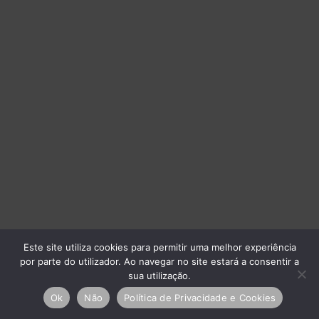
Este site utiliza cookies para permitir uma melhor experiência
por parte do utilizador. Ao navegar no site estará a consentir a
sua utilização.
Ok
Não
Política de Privacidade e Cookies