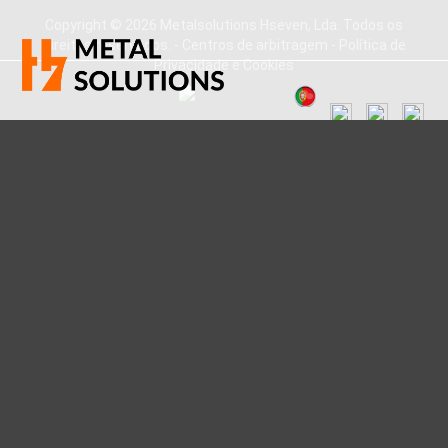
Copyright © 2026 Metalsolutions Hseven, Lda. Todos os
direitos reservados. -
Centros de arbitragem
-
Política de
Privacidade e Cookies
ingPlay Aviator Game On The Official WebsitePlay For Free In Demonstr
 Obtain And Software ReviewsPlay Aviator On-line: Simple, Fast, In Ad
mple, Fast, Plus Exciting Crash Online Game”Play Aviator Game On The 
: Simple, Fast, Plus Exciting Crash Online Game”Aviator Video Game D
The Fascinating Aviator App And Even Take To The Skies