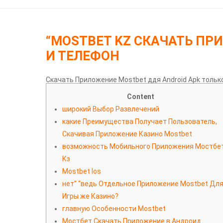
“MOSTBET KZ СКАЧАТЬ ПР
И ТЕЛЕФОН
Скачать Приложение Mostbet ддя Android Apk только
Content
широкий Выбор Развлечений
какие Преимущества Получает Пользователь,
Скачивая Приложение Казино Mostbet
возможность Мобильного Приложения Мостбе
Кз
Mostbet Ios
нет” “ведь Отдельное Приложение Mostbet Дл
Игры же Казино?
главную Особенности Mostbet
Мостбет Скачать Приложение в Андроид