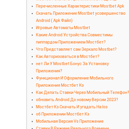
Перечисленные Характеристики Mostbet Apk
Скачать Приложение Mostbet усовершенство
Android ( Apk Файл)
Игровые Автоматы Mostbet
Какие Android Устройства Совместимы
пиппардом Приложением Мостбет?
Что Представляет сам Зеркало Mostbet?
Как Авторизоваться в Мостбет?
нет Ли У Mostbet Бонус За Установку
Приложения?
Функционал И Оформление Мобильного
Приложения Мостбет Кз
Как Делать Ставки Через Мобильный Телефон
обновить Android До новому Версии 2023?
Мостбет Кз Скачать И угадать На Ios
об Приложении Мостбет Кз
Мобильная Версия Vs Приложение
Ставки В Режиме Реального Времени