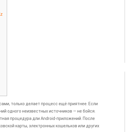
Kz
ами, только делает процесс ещё приятнее. Если
ий одного неизвестных источников — не бойся.
ртная процедура дли Android-приложений. После
овской карты, электронных кошельков или других