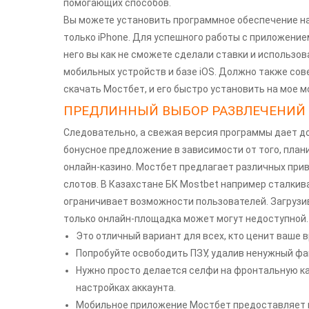
помогающих способов.
Вы можете установить программное обеспечение на 
только iPhone. Для успешного работы с приложение
него вы как не сможете сделали ставки и использо
мобильных устройств и базе iOS. Должно также со
скачать Мостбет, и его быстро установить на мое 
ПРЕДЛИННЫЙ ВЫБОР РАЗВЛЕЧЕНИЙ
Следовательно, а свежая версия программы дает д
бонусное предложение в зависимости от того, плани
онлайн-казино. Мостбет предлагает различных при
слотов. В Казахстане БК Mostbet например сталкив
ограничивает возможности пользователей. Загрузив
только онлайн-площадка может могут недоступной.
Это отличный вариант для всех, кто ценит ваше в
Попробуйте освободить ПЗУ, удалив ненужный фа
Нужно просто делается селфи на фронтальную кам
настройках аккаунта.
Мобильное приложение Мостбет предоставляет 