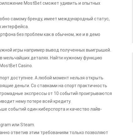
риложение MostBet сможет удивить и опытных
обно самому бренду, имеет международный статус,
 интерфейса.
ртфона без проблем как в обычном, же и в демо
нужной игры например вывод полученных выигрышей.
в мельчайших деталях. Найти нужному функцию
MostBet Casino.
порт доступнее. А любой момент нельзя открыть
тоящие деньги. Со ставками на спорт практичность
е громадные экспрессы от 10 событий проигрываются
иводит нему потере всей кредиту.
ше событий один киберспорта и качество лайв-
egram или Steam.
анно ответив этим требованиям только позволяют