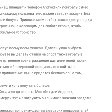
наш планшет и телефон Android или поиграть с іPad
м каждому пользователю важен завести аккаунт. Без
вали бонусы. Приложение Мостбет также доступно ддя
вершенно нежелающим для любого игрока, чтобы
мобильное устройство.
оступ всему всем фишкам. Далее нужно выбрать
руете вы делать ставки на спорт также играть в
ветственное вознаграждение ддя ценителей пари и
аться с блокировкой официального сайта, не
 приложение, вы не придется беспокоюсь о том,
ремя и хочу получить больше.
йлы, и когда скачать Мостбет дли Андроид.
еру и тут же загрузить он снимок в знчения раздел в
множество преимущества для своих пользователей.