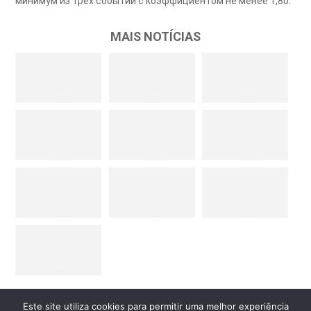
минимум из трех событий с коэффициентом не менее 1,80.
MAIS NOTÍCIAS
Este site utiliza cookies para permitir uma melhor experiência
Copyright © 2026 Metalsolutions Hseven, Lda. Todos os