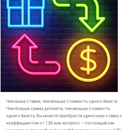
Чем выше ставка, тем меньше стоимость одного билета.
Чем больше сумма депозита, тем меньше стоимость
одного билета. Вы можете приобрести одиночную ставку с
коэффициентом от 1,80 или экспресс — состоящий как