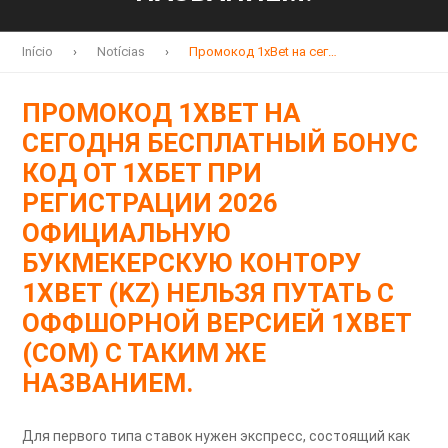
Início
›
Notícias
›
Промокод 1xBet на сегодня бесплатный бонус код от 1хБет при регистрации 2026 Официальную букмекерскую контору 1xBet (KZ) нельзя путать с оффшорной версией 1xBet (COM) с таким же названием.
ПРОМОКОД 1XBET НА
СЕГОДНЯ БЕСПЛАТНЫЙ БОНУС
КОД ОТ 1ХБЕТ ПРИ
РЕГИСТРАЦИИ 2026
ОФИЦИАЛЬНУЮ
БУКМЕКЕРСКУЮ КОНТОРУ
1XBET (KZ) НЕЛЬЗЯ ПУТАТЬ С
ОФФШОРНОЙ ВЕРСИЕЙ 1XBET
(COM) С ТАКИМ ЖЕ
НАЗВАНИЕМ.
Для первого типа ставок нужен экспресс, состоящий как