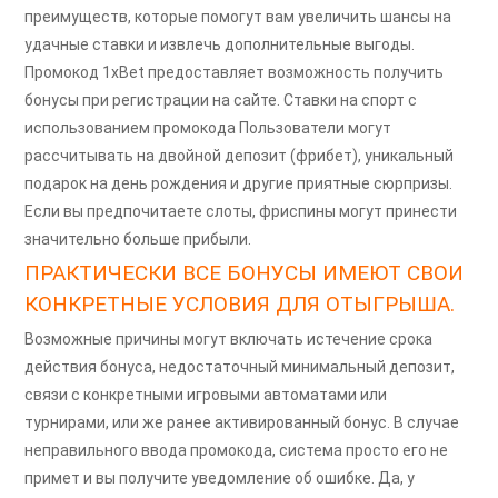
преимуществ, которые помогут вам увеличить шансы на
удачные ставки и извлечь дополнительные выгоды.
Промокод 1xBet предоставляет возможность получить
бонусы при регистрации на сайте. Ставки на спорт с
использованием промокода Пользователи могут
рассчитывать на двойной депозит (фрибет), уникальный
подарок на день рождения и другие приятные сюрпризы.
Если вы предпочитаете слоты, фриспины могут принести
значительно больше прибыли.
ПРАКТИЧЕСКИ ВСЕ БОНУСЫ ИМЕЮТ СВОИ
КОНКРЕТНЫЕ УСЛОВИЯ ДЛЯ ОТЫГРЫША.
Возможные причины могут включать истечение срока
действия бонуса, недостаточный минимальный депозит,
связи с конкретными игровыми автоматами или
турнирами, или же ранее активированный бонус. В случае
неправильного ввода промокода, система просто его не
примет и вы получите уведомление об ошибке. Да, у