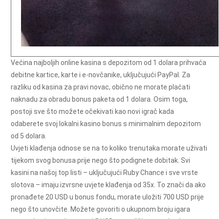
Većina najboljih online kasina s depozitom od 1 dolara prihvaća
debitne kartice, karte i e-novčanike, uključujući PayPal. Za
razliku od kasina za pravi novac, obično ne morate plaćati
naknadu za obradu bonus paketa od 1 dolara. Osim toga,
postoji sve što možete očekivati ​​kao novi igrač kada
odaberete svoj lokalni kasino bonus s minimalnim depozitom
od 5 dolara.
Uvjeti klađenja odnose se na to koliko trenutaka morate uživati
​​tijekom svog bonusa prije nego što podignete dobitak. Svi
kasini na našoj top listi – uključujući Ruby Chance i sve vrste
slotova – imaju izvrsne uvjete klađenja od 35x. To znači da ako
pronađete 20 USD u bonus fondu, morate uložiti 700 USD prije
nego što unovčite. Možete govoriti o ukupnom broju igara