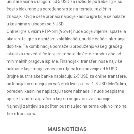
unutar kasina s ulogom od 5 USD za različite potrebe. Igre su
često blokirane za određene vrste na temelju različitih
značajki. Ovdje ćete pronaći najbolje kasino igre koje se nalaze
u kasinima s ulogom od 5 USD.
Online igre s višim RTP-om (96%+) nude bolje vrijeme isplate, a
ako igrate igre s najnižom volatilnošću, nudite češće, ali manje
dobitke. Ta kombinacija pomaže u produženju vašeg igraćeg
iskustva i povećat ćete vjerojatnost da ćete zaraditi više od
minimalnih pragova isplate. Financijski transferi nose najviše
naknade koje mogu značajno utjecati na pozicije od 5 USD.
Brojne australske banke naplaćuju 2-5 USD za online transfere,
potencijalno smanjujući vaš efektivni put na 1-3 USD. Međutim,
određeni kasini ne naplaćuju takve naknade ili nude besplatne
opcije transfera igračima koji su odgovorni za financije.
Najnoviji zahtjevi za pošten put nisu jedina tema koju volimo na
tim stranicama.
MAIS NOTÍCIAS