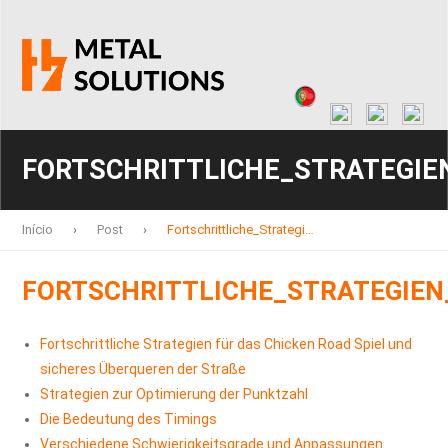
FORTSCHRITTLICHE_STRATEGIE
Início
›
Post
›
Fortschrittliche_Strategien_für_das_Chicken_Road_Spiel_und_sicheres_Überqueren
FORTSCHRITTLICHE_STRATEGIEN
Fortschrittliche Strategien für das Chicken Road Spiel und
sicheres Überqueren der Straße
Strategien zur Optimierung der Punktzahl
Die Bedeutung des Timings
Verschiedene Schwierigkeitsgrade und Anpassungen