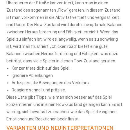
Überqueren der Straße konzentriert, kann man in einen
Zustand des sogenannten „Flow“ geraten. In diesem Zustand
ist man vollkommen in die Aktivität vertieft und vergisst Zeit
und Raum. Der Flow-Zustand wird durch eine optimale Balance
zwischen Herausforderung und Fähigkeit erreicht. Wenn das
Spiel zu einfach ist, wird es langweilig, wenn es zu schwierig
ist, wird man frustriert. „Chicken road“ bietet eine gute
Balance zwischen Herausforderung und Fähigkeit, was dazu
beiträgt, dass viele Spieler in diesen Flow-Zustand geraten.
Konzentriere dich auf das Spiel.
Ignoriere Ablenkungen.
Antizipiere die Bewegungen des Verkehrs.
Reagiere schnell und präzise.
Diese Liste gibt Tipps, wie man sich besser auf das Spiel
konzentrieren und in einen Flow-Zustand gelangen kann. Es ist
wichtig, sich bewusst zu machen, wie das Spiel die eigenen
Emotionen und Reaktionen beeinflusst.
VARIANTEN UND NEUINTERPRETATIONEN