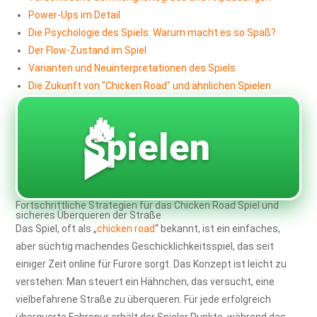
Power-Ups im Detail
Die Psychologie des Spiels: Warum macht es so Spaß?
Der Flow-Zustand im Spiel
Varianten und Neuinterpretationen des Spiels
Die Zukunft von "Chicken Road" und ähnlichen Spielen
🔥
Spielen
▶️
Fortschrittliche Strategien für das Chicken Road Spiel und
sicheres Überqueren der Straße
Das Spiel, oft als „
chicken road
“ bekannt, ist ein einfaches,
aber süchtig machendes Geschicklichkeitsspiel, das seit
einiger Zeit online für Furore sorgt. Das Konzept ist leicht zu
verstehen: Man steuert ein Hähnchen, das versucht, eine
vielbefahrene Straße zu überqueren. Für jede erfolgreich