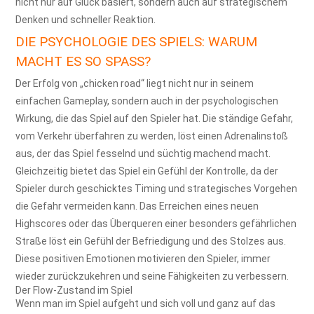
nicht nur auf Glück basiert, sondern auch auf strategischem
Denken und schneller Reaktion.
DIE PSYCHOLOGIE DES SPIELS: WARUM
MACHT ES SO SPASS?
Der Erfolg von „chicken road“ liegt nicht nur in seinem
einfachen Gameplay, sondern auch in der psychologischen
Wirkung, die das Spiel auf den Spieler hat. Die ständige Gefahr,
vom Verkehr überfahren zu werden, löst einen Adrenalinstoß
aus, der das Spiel fesselnd und süchtig machend macht.
Gleichzeitig bietet das Spiel ein Gefühl der Kontrolle, da der
Spieler durch geschicktes Timing und strategisches Vorgehen
die Gefahr vermeiden kann. Das Erreichen eines neuen
Highscores oder das Überqueren einer besonders gefährlichen
Straße löst ein Gefühl der Befriedigung und des Stolzes aus.
Diese positiven Emotionen motivieren den Spieler, immer
wieder zurückzukehren und seine Fähigkeiten zu verbessern.
Der Flow-Zustand im Spiel
Wenn man im Spiel aufgeht und sich voll und ganz auf das