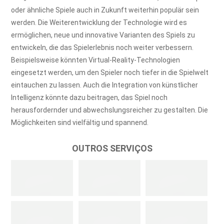
oder ähnliche Spiele auch in Zukunft weiterhin populär sein
werden. Die Weiterentwicklung der Technologie wird es
ermöglichen, neue und innovative Varianten des Spiels zu
entwickeln, die das Spielerlebnis noch weiter verbessern.
Beispielsweise könnten Virtual-Reality-Technologien
eingesetzt werden, um den Spieler noch tiefer in die Spielwelt
eintauchen zu lassen. Auch die Integration von künstlicher
Intelligenz könnte dazu beitragen, das Spiel noch
herausfordernder und abwechslungsreicher zu gestalten. Die
Möglichkeiten sind vielfältig und spannend.
OUTROS SERVIÇOS