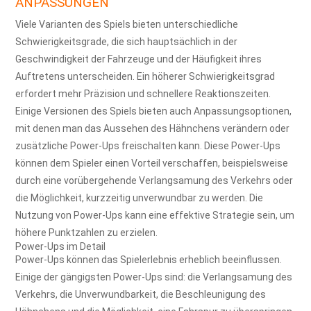
ANPASSUNGEN
Viele Varianten des Spiels bieten unterschiedliche
Schwierigkeitsgrade, die sich hauptsächlich in der
Geschwindigkeit der Fahrzeuge und der Häufigkeit ihres
Auftretens unterscheiden. Ein höherer Schwierigkeitsgrad
erfordert mehr Präzision und schnellere Reaktionszeiten.
Einige Versionen des Spiels bieten auch Anpassungsoptionen,
mit denen man das Aussehen des Hähnchens verändern oder
zusätzliche Power-Ups freischalten kann. Diese Power-Ups
können dem Spieler einen Vorteil verschaffen, beispielsweise
durch eine vorübergehende Verlangsamung des Verkehrs oder
die Möglichkeit, kurzzeitig unverwundbar zu werden. Die
Nutzung von Power-Ups kann eine effektive Strategie sein, um
höhere Punktzahlen zu erzielen.
Power-Ups im Detail
Power-Ups können das Spielerlebnis erheblich beeinflussen.
Einige der gängigsten Power-Ups sind: die Verlangsamung des
Verkehrs, die Unverwundbarkeit, die Beschleunigung des