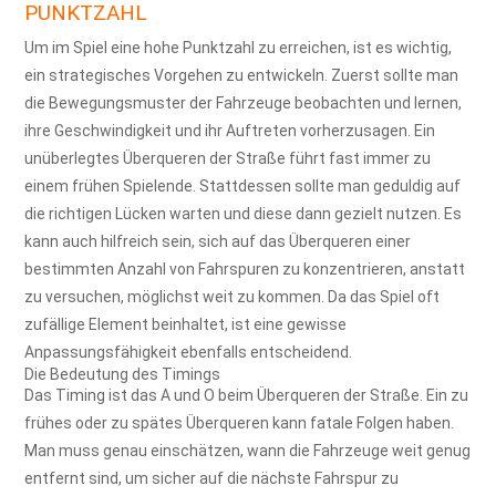
PUNKTZAHL
Um im Spiel eine hohe Punktzahl zu erreichen, ist es wichtig,
ein strategisches Vorgehen zu entwickeln. Zuerst sollte man
die Bewegungsmuster der Fahrzeuge beobachten und lernen,
ihre Geschwindigkeit und ihr Auftreten vorherzusagen. Ein
unüberlegtes Überqueren der Straße führt fast immer zu
einem frühen Spielende. Stattdessen sollte man geduldig auf
die richtigen Lücken warten und diese dann gezielt nutzen. Es
kann auch hilfreich sein, sich auf das Überqueren einer
bestimmten Anzahl von Fahrspuren zu konzentrieren, anstatt
zu versuchen, möglichst weit zu kommen. Da das Spiel oft
zufällige Element beinhaltet, ist eine gewisse
Anpassungsfähigkeit ebenfalls entscheidend.
Die Bedeutung des Timings
Das Timing ist das A und O beim Überqueren der Straße. Ein zu
frühes oder zu spätes Überqueren kann fatale Folgen haben.
Man muss genau einschätzen, wann die Fahrzeuge weit genug
entfernt sind, um sicher auf die nächste Fahrspur zu