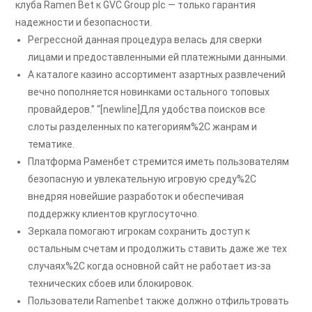
клуба Ramen Bet к GVC Group plc — только гарантия
надежности и безопасности.
Регрессной данная процедура велась для сверки
лицами и предоставленными ей платежными данными.
А каталоге казино ассортимент азартных развлечений
вечно пополняется новинками остального топовых
провайдеров.” “[newline]Для удобства поисков все
слоты разделенных по категориям%2C жанрам и
тематике.
Платформа Раменбет стремится иметь пользователям
безопасную и увлекательную игровую среду%2C
внедряя новейшие разработок и обеспечивая
поддержку клиентов круглосуточно.
Зеркала помогают игрокам сохранить доступ к
остальным счетам и продолжить ставить даже же тех
случаях%2C когда основной сайт не работает из-за
технических сбоев или блокировок.
Пользователи Ramenbet также должно отфильтровать