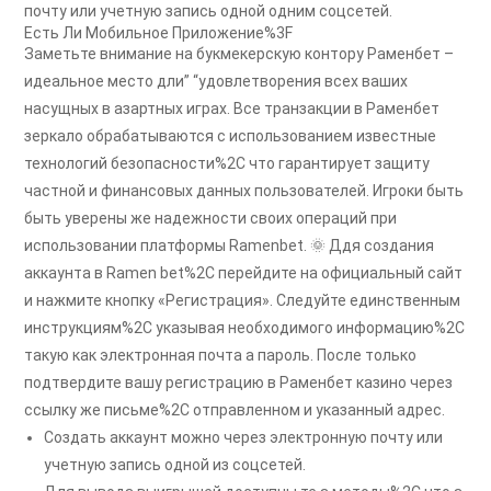
почту или учетную запись одной одним соцсетей.
Есть Ли Мобильное Приложение%3F
Заметьте внимание на букмекерскую контору Раменбет –
идеальное место дли” “удовлетворения всех ваших
насущных в азартных играх. Все транзакции в Раменбет
зеркало обрабатываются с использованием известные
технологий безопасности%2C что гарантирует защиту
частной и финансовых данных пользователей. Игроки быть
быть уверены же надежности своих операций при
использовании платформы Ramenbet. 🌞 Ддя создания
аккаунта в Ramen bet%2C перейдите на официальный сайт
и нажмите кнопку «Регистрация». Следуйте единственным
инструкциям%2C указывая необходимого информацию%2C
такую как электронная почта а пароль. После только
подтвердите вашу регистрацию в Раменбет казино через
ссылку же письме%2C отправленном и указанный адрес.
Создать аккаунт можно через электронную почту или
учетную запись одной из соцсетей.