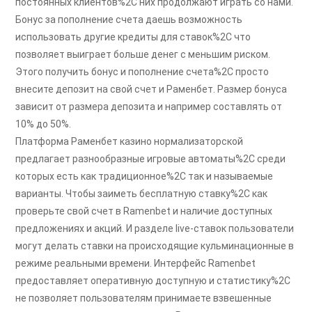
постоянных клиентов%2C них продолжают играть со нами.
Бонус за пополнение счета даешь возможность
использовать другие кредиты для ставок%2C что
позволяет выиграет больше денег с меньшим риском.
Этого получить бонус и пополнение счета%2C просто
внесите депозит на свой счет и Раменбет. Размер бонуса
зависит от размера депозита и например составлять от
10% до 50%.
Платформа Раменбет казино нормализаторской
предлагает разнообразные игровые автоматы%2C среди
которых есть как традиционное%2C так и называемые
варианты. Чтобы заиметь бесплатную ставку%2C как
проверьте свой счет в Ramenbet и наличие доступных
предложениях и акций. И разделе live-ставок пользователи
могут делать ставки на происходящие кульминационные в
режиме реальными времени. Интерфейс Ramenbet
предоставляет оперативную доступную и статистику%2C
не позволяет пользователям принимаете взвешенные