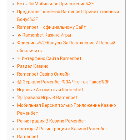
Есть Ли Мобильное Приложение%3F
Предлагает конечно Ramenbet Приветственный
Бонус%3F
Ramenbet – официальному Сайт
🔥 Ramenbet Казино Игры
Фриспины%2Fбонусы За Пополнение И Первый
обналичить
✨ Интерфейс Сайта Ramenbet
Раздел Казино
Ramenbet Casino Онлайн
😢 Зеркало Раменбет%3A Что так Такое%3F
Игровые Автоматы и Ramenbet
🚀 Правила Игры В Ramenbet
Мобильная Версия только Приложение Казино
Раменбет
Регистрация В Казино Раменбет
прохода И Регистрация а Казино Раменбет
Ramenbet