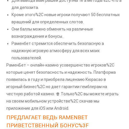
Для вывода выигрышей доступны те а методы%2C что а
для депозита.
Кроме этого%2C новые игроки получают 50 бесплатных
вращений для определенных слотов.
Они баллы можно обменять на различные
вознаграждения и бонусы.
Раменбет стремится обеспечить безопасную а
надежную игровую атмосферу для всех моих
пользователей.
РаменБет – онлайн-казино усовершенство игроков%2C
которые ценят безопасность и надежность. Платформа
появилась в году и приобрела лицензию Кюрасао в
игорный бизнес%2C но дает гарантии гемблерам на
честную работой казино. 🍿 Только%2C вы можете играть
на своем мобильном устройстве%2C скачав мы
приложение для iOS или Android.
ПРЕДЛАГАЕТ ВЕДЬ RAMENBET
ПРИВЕТСТВЕННЫЙ БОНУС%3F