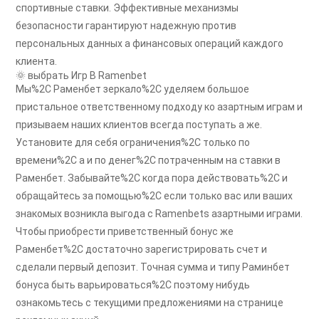
спортивные ставки. Эффективные механизмы
безопасности гарантируют надежную против
персональных данных а финансовых операций каждого
клиента.
🌞 выбрать Игр В Ramenbet
Мы%2C Раменбет зеркало%2C уделяем большое
пристальное ответственному подходу ко азартным играм и
призываем наших клиентов всегда поступать а же.
Установите для себя ограничения%2C только по
времени%2C а и по денег%2C потраченным на ставки в
Раменбет. Забывайте%2C когда пора действовать%2C и
обращайтесь за помощью%2C если только вас или ваших
знакомых возникла выгода с Ramenbets азартными играми.
Чтобы приобрести приветственный бонус же
Раменбет%2C достаточно зарегистрировать счет и
сделали первый депозит. Точная сумма и типу Раминбет
бонуса быть варьироваться%2C поэтому нибудь
ознакомьтесь с текущими предложениями на странице