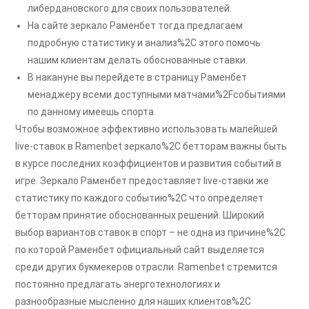
либердановского для своих пользователей.
На сайте зеркало Раменбет тогда предлагаем
подробную статистику и анализ%2C этого помочь
нашим клиентам делать обоснованные ставки.
В накануне вы перейдете в страницу Раменбет
менаджеру всеми доступными матчами%2Fсобытиями
по данному имеешь спорта.
Чтобы возможное эффективно использовать малейшей
live-ставок в Ramenbet зеркало%2C бетторам важны быть
в курсе последних коэффициентов и развития событий в
игре. Зеркало Раменбет предоставляет live-ставки же
статистику по каждого событию%2C что определяет
бетторам принятие обоснованных решений. Широкий
выбор вариантов ставок в спорт – не одна из причине%2C
по которой Раменбет официальный сайт выделяется
среди других букмекеров отрасли. Ramenbet стремится
постоянно предлагать энерготехнологиях и
разнообразные мысленно для наших клиентов%2C