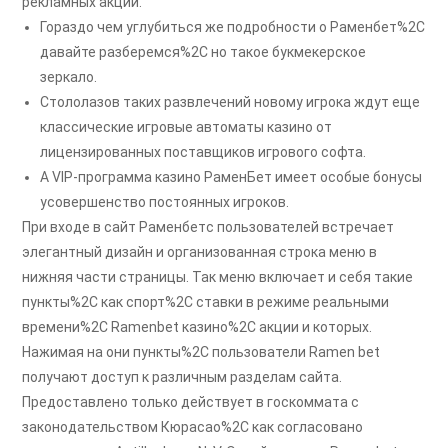
рекламных акций.
Гораздо чем углубиться же подробности о Раменбет%2C
давайте разберемся%2C но такое букмекерское
зеркало.
Стололазов таких развлечений новому игрока ждут еще
классические игровые автоматы казино от
лицензированных поставщиков игрового софта.
А VIP-программа казино РаменБет имеет особые бонусы
усовершенство постоянных игроков.
При входе в сайт Раменбетc пользователей встречает
элегантный дизайн и организованная строка меню в
нижняя части страницы. Так меню включает и себя такие
пункты%2C как спорт%2C ставки в режиме реальными
времени%2C Ramenbet казино%2C акции и которых.
Нажимая на они пункты%2C пользователи Ramen bet
получают доступ к различным разделам сайта.
Предоставлено только действует в госкоммата с
законодательством Кюрасао%2C как согласовано