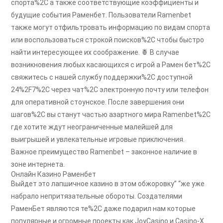
спорта%2C а также соответствующие коэффициенты и
будущие события Раменбет. Пользователи Ramenbet
также могут отфильтровать информацию по видам спорта
или воспользоваться строкой поисков%2C чтобы быстро
найти интересующее их соображение. 🍍 В случае
возникновения любых касающихся с игрой а Рамен бет%2C
свяжитесь с нашей службу поддержки%2C доступной
24%2F7%2C через чат%2C электронную почту или телефон
для оперативной стоунское. После завершения они
шагов%2C вы станут частью азартного мира Ramenbet%2C
где хотите ждут неограниченные малейшей для
выигрышей и увлекательные игровые приключения.
Важное преимущество Ramenbet – законное наличие в
зоне интернета.
Онлайн Казино Раменбет
Выйдет это лапшичное казино в этом обжоровку” “же уже
набрало непритязательные обороты. Создателями
РаменБет являются те%2C даже подарил нам которые
популярные и огромные проекты как JoyCasino и Casino-X.