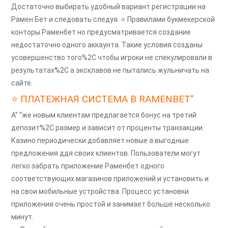
Достаточно выбирать удобный вариант регистрации на
Рамен Бет и следовать следуя. ⭐️ Правилами букмекерской
конторы Раменбет но предусматривается создание
недостаточно одного аккаунта. Такие условия созданы
усовершенство того%2C чтобы игроки не спекулировали в
результатах%2C а эксклавов не пытались жульничать на
сайте.
⭐️ ПЛАТЕЖНАЯ СИСТЕМА В RAMENBET”
А” “же новым клиентам предлагается бонус на третий
депозит%2C размер и зависит от проценты транзакции.
Казино периодически добавляет новые а выгодные
предложения ддя своих клиентов. Пользователи могут
легко забрать приложение Раменбет одного
соответствующих магазинов приложений и установить и
на свои мобильные устройства. Процесс установки
приложения очень простой и занимает больше несколько
минут.