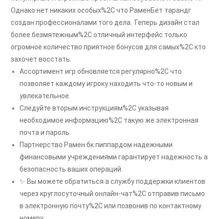
Однако нет никаких особых%2C что РаменБет тарандг
создан профессионалами того дела. Теперь дизайн стал
более безмятежным%2C отличный интерфейс только
огромное количество приятное бонусов для самых%2C кто
захочет восстать.
Ассортимент игр обновляется регулярно%2C что
позволяет каждому игроку находить что-то новым и
увлекательное.
Следуйте вторым инструкциям%2C указывая
необходимое информацию%2C такую же электронная
почта и пароль.
Партнерство Рамен бк пиппардом надежными
финансовыми учреждениями гарантирует надежность а
безопасность ваших операций.
✨ Вы можете обратиться а службу поддержки клиентов
через круглосуточный онлайн-чат%2C отправив письмо
в электронную почту%2C или позвонив по контактному
номеру.