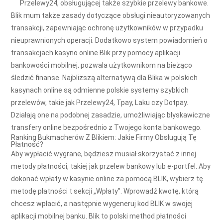
Przelewy24, obsługującej także szybkie przelewy bankowe.
Blik mum także zasady dotyczące obsługi nieautoryzowanych
transakcji, zapewniając ochronę użytkowników w przypadku
nieuprawnionych operacji. Dodatkowo system powiadomień o
transakcjach kasyno online Blik przy pomocy aplikacji
bankowości mobilnej, pozwala użytkownikom na bieżąco
śledzić finanse. Najbliższą alternatywą dla Blika w polskich
kasynach online są odmienne polskie systemy szybkich
przelewów, takie jak Przelewy24, Tpay, Laku czy Dotpay.
Działają one na podobnej zasadzie, umożliwiając błyskawiczne
transfery online bezpośrednio z Twojego konta bankowego.
Ranking Bukmacherów Z Blikiem: Jakie Firmy Obsługują Tę
Płatność?
Aby wypłacić wygrane, będziesz musiał skorzystać z innej
metody płatności, takiej jak przelew bankowy lub e-portfel. Aby
dokonać wpłaty w kasynie online za pomocą BLIK, wybierz tę
metodę płatności t sekcji „Wpłaty”. Wprowadź kwotę, którą
chcesz wpłacić, a następnie wygeneruj kod BLIK w swojej
aplikacji mobilnej banku. Blik to polski method płatności