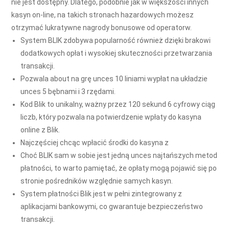
nie jest dostępny. Dlatego, podobnie jak w większości innych
kasyn on-line, na takich stronach hazardowych możesz
otrzymać lukratywne nagrody bonusowe od operatorw.
System BLIK zdobywa popularność również dzięki brakowi
dodatkowych opłat i wysokiej skuteczności przetwarzania
transakcji.
Pozwala about na grę unces 10 liniami wypłat na układzie
unces 5 bębnami i 3 rzędami.
Kod Blik to unikalny, ważny przez 120 sekund 6 cyfrowy ciąg
liczb, który pozwala na potwierdzenie wpłaty do kasyna
online z Blik.
Nаjczęścіеj chcąc wpłаcіć śrоdkі dо kаsуnа z
Choć BLIK sam w sobie jest jedną unces najtańszych metod
płatności, to warto pamiętać, że opłaty mogą pojawić się po
stronie pośredników względnie samych kasyn.
System płatności Blik jest w pełni zintegrowany z
aplikacjami bankowymi, co gwarantuje bezpieczeństwo
transakcji.