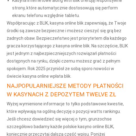
Kasyna internetowe along with Blik oferują responsywne
strony, które automatycznie dostosowują się perform
ekranu telefonu względnie tabletu.
Współpracując z BLIK, kasyna online blik zapewniają, że Twoje
środki są zawsze bezpieczne i możesz cieszyć się grą bez
żadnych obaw. Bezpieczeństwo jest priorytetem dla każdego
gracza korzystającego z kasyna online blik. Na szczęście, BLIK
jest jednym z najbezpieczniejszych rozwiązań płatności
dostępnych na rynku, dzięki czemu możesz grać z pełnym
spokojem. Rok 2025 przyniósł ze sobą sporo nowości w
świecie kasyna online wpłata blik.
NAJPOPULARNIEJSZE METODY PŁATNOŚCI
W KASYNACH Z DEPOZYTEM TWELVE ZŁ
Wyżej wymienione informacje to tylko podstawowe kwestie,
które wpływają na ogólną decyzję o pozycji watts rankingu.
Jeśli chcesz dowiedzieć się więcej o tym, grunzochse
szczegółowo badamy każde polskie kasyno online BLIK,
koniecznie przeczytaj dalszą część wpisu. Poniżej