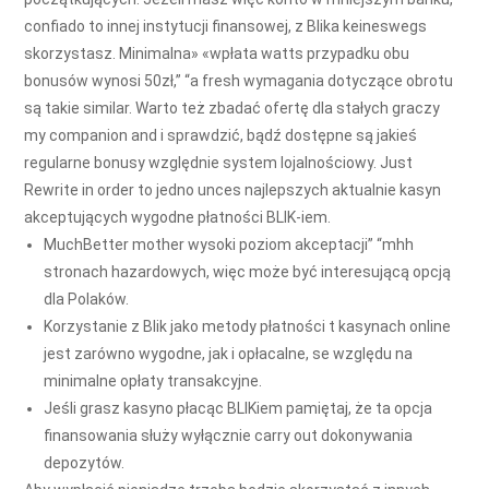
confiado to innej instytucji finansowej, z Blika keineswegs
skorzystasz. Minimalna» «wpłata watts przypadku obu
bonusów wynosi 50zł,” “a fresh wymagania dotyczące obrotu
są takie similar. Warto też zbadać ofertę dla stałych graczy
my companion and i sprawdzić, bądź dostępne są jakieś
regularne bonusy względnie system lojalnościowy. Just
Rewrite in order to jedno unces najlepszych aktualnie kasyn
akceptujących wygodne płatności BLIK-iem.
MuchBetter mother wysoki poziom akceptacji” “mhh
stronach hazardowych, więc może być interesującą opcją
dla Polaków.
Korzystanie z Blik jako metody płatności t kasynach online
jest zarówno wygodne, jak i opłacalne, se względu na
minimalne opłaty transakcyjne.
Jeśli grasz kasyno płacąc BLIKiem pamiętaj, że ta opcja
finansowania służy wyłącznie carry out dokonywania
depozytów.