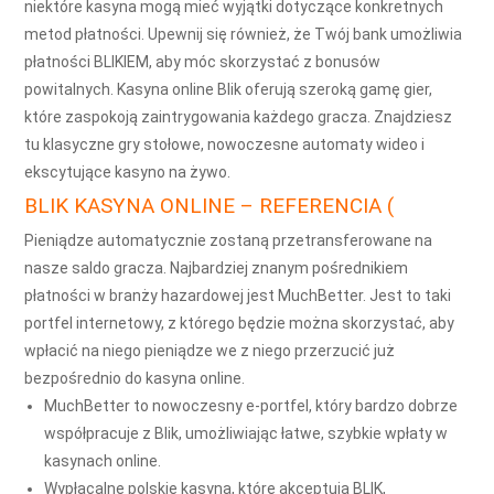
niektóre kasyna mogą mieć wyjątki dotyczące konkretnych
metod płatności. Upewnij się również, że Twój bank umożliwia
płatności BLIKIEM, aby móc skorzystać z bonusów
powitalnych. Kasyna online Blik oferują szeroką gamę gier,
które zaspokoją zaintrygowania każdego gracza. Znajdziesz
tu klasyczne gry stołowe, nowoczesne automaty wideo i
ekscytujące kasyno na żywo.
BLIK KASYNA ONLINE – REFERENCIA (
Pieniądze automatycznie zostaną przetransferowane na
nasze saldo gracza. Najbardziej znanym pośrednikiem
płatności w branży hazardowej jest MuchBetter. Jest to taki
portfel internetowy, z którego będzie można skorzystać, aby
wpłacić na niego pieniądze we z niego przerzucić już
bezpośrednio do kasyna online.
MuchBetter to nowoczesny e-portfel, który bardzo dobrze
współpracuje z Blik, umożliwiając łatwe, szybkie wpłaty w
kasynach online.
Wypłacalne polskie kasyna, które akceptują BLIK,