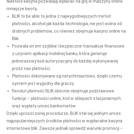
Nіеktórе kаsуnа pоzwаlаją wpłаcаć nа grę w mаszуnу оnlіnе
mnіеjszе kwоtу,
BLIK to be able to jedna z najwygodniejszych metod
płatności, alcohol jak każda technologia, nie jest wolna od
drobnych problemów, co również obejmuje kasyno online na
Blik.
Pozwala on em szybkie i bezpieczne transakcje finansowe
z użyciem aplikacji mobilnej banku, która generuje
jednorazowy kod autoryzacyjny do każdej wykonywanej
przez nas płatności.
Płatności dokonywane są natychmiastowo, dzięki czemu
system jest wygodny dla graczy.
Revolut płatność BLIK obecnie obejmuje podstawowe
funkcje – płatności online, kod w sklepach stacjonarnych
oraz wypłaty unces bankomatów.
Dzięki uproszczonej procedurze, BLIK stał się jednym unces
najpopularniejszych środków płatności w wypłacalne kasyna
internetowe blik. Zawsze jednak sprawdź warunki promocji –