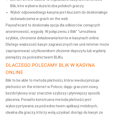
Blik, ktre wybiera duża liczba polskich graczy.
Wybór odpowiedniego kasyna jest kluczem do doskonałego
doświadczenia w grach on the web.
Paysafecard to doskonała opcja dla odbiorców ceniących
anonimowość, wygodę. W połączeniu z Blik” “umożliwia
szybkie, chronione doładowania konta w kasynach online.
Dlatego większość kasyn zagranicznych nie und nimmer może
zaproponować użytkownikom złożenie depozytu lub wypłatę
pieniędzy za pośrednictwem BLIKu.
DLACZEGO POLECAMY BLIK W KASYNA
ONLINE
Blik to be able to metoda płatności, która rewolucjonizuje
płatności on the internet w Polsce, dając graczom nowy,
bezdotykowy oraz znacznie szybszy i płynniejszy sposób
płacenia. Ponadto konstruera metoda płatności jest
wykorzystywana za pośrednictwem aplikacji mobilnych,
idealna dla graczy, którzy wolą uzyskać dostęp do kasyn ze