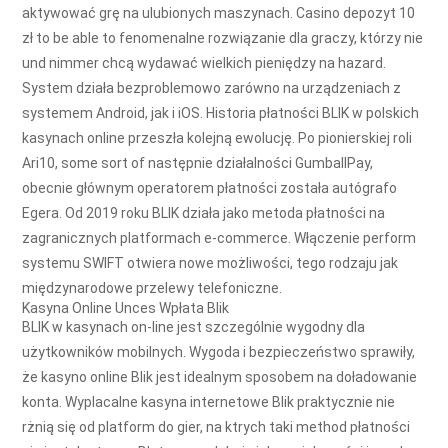
aktywować grę na ulubionych maszynach. Casino depozyt 10
zł to be able to fenomenalne rozwiązanie dla graczy, którzy nie
und nimmer chcą wydawać wielkich pieniędzy na hazard.
System działa bezproblemowo zarówno na urządzeniach z
systemem Android, jak i iOS. Historia płatności BLIK w polskich
kasynach online przeszła kolejną ewolucję. Po pionierskiej roli
Ari10, some sort of następnie działalności GumballPay,
obecnie głównym operatorem płatności została autógrafo
Egera. Od 2019 roku BLIK działa jako metoda płatności na
zagranicznych platformach e-commerce. Włączenie perform
systemu SWIFT otwiera nowe możliwości, tego rodzaju jak
międzynarodowe przelewy telefoniczne.
Kasyna Online Unces Wpłata Blik
BLIK w kasynach on-line jest szczególnie wygodny dla
użytkowników mobilnych. Wygoda i bezpieczeństwo sprawiły,
że kasyno online Blik jest idealnym sposobem na doładowanie
konta. Wyplacalne kasyna internetowe Blik praktycznie nie
rżnią się od platform do gier, na ktrych taki method płatności