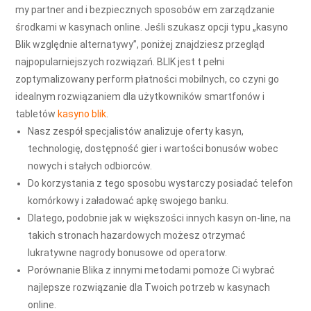
my partner and i bezpiecznych sposobów em zarządzanie
środkami w kasynach online. Jeśli szukasz opcji typu „kasyno
Blik względnie alternatywy”, poniżej znajdziesz przegląd
najpopularniejszych rozwiązań. BLIK jest t pełni
zoptymalizowany perform płatności mobilnych, co czyni go
idealnym rozwiązaniem dla użytkowników smartfonów i
tabletów
kasyno blik
.
Nasz zespół specjalistów analizuje oferty kasyn,
technologię, dostępność gier i wartości bonusów wobec
nowych i stałych odbiorców.
Do korzystania z tego sposobu wystarczy posiadać telefon
komórkowy i załadować apkę swojego banku.
Dlatego, podobnie jak w większości innych kasyn on-line, na
takich stronach hazardowych możesz otrzymać
lukratywne nagrody bonusowe od operatorw.
Porównanie Blika z innymi metodami pomoże Ci wybrać
najlepsze rozwiązanie dla Twoich potrzeb w kasynach
online.